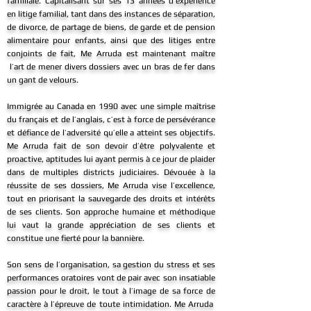
familiale. Capitalisant sur ses 13 années d’expérience
en litige familial, tant dans des instances de séparation,
de divorce, de partage de biens, de garde et de pension
alimentaire pour enfants, ainsi que des litiges entre
conjoints de fait, Me Arruda est maintenant maître
l’art de mener divers dossiers avec un bras de fer dans
un gant de velours.
Immigrée au Canada en 1990 avec une simple maîtrise
du français et de l’anglais, c’est à force de persévérance
et défiance de l’adversité qu’elle a atteint ses objectifs.
Me Arruda fait de son devoir d’être polyvalente et
proactive, aptitudes lui ayant permis à ce jour de plaider
dans de multiples districts judiciaires. Dévouée à la
réussite de ses dossiers, Me Arruda vise l’excellence,
tout en priorisant la sauvegarde des droits et intérêts
de ses clients. Son approche humaine et méthodique
lui vaut la grande appréciation de ses clients et
constitue une fierté pour la bannière.
Son sens de l’organisation, sa gestion du stress et ses
performances oratoires vont de pair avec son insatiable
passion pour le droit, le tout à l’image de sa force de
caractère à l’épreuve de toute intimidation. Me Arruda