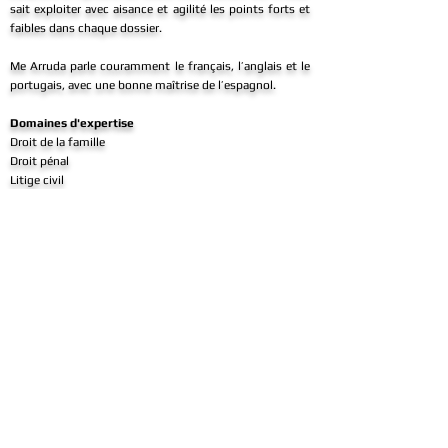
sait exploiter avec aisance et agilité les points forts et
faibles dans chaque dossier.
Me Arruda parle couramment le français, l’anglais et le
portugais, avec une bonne maîtrise de l’espagnol.
Domaines d'expertise
Droit de la famille
Droit pénal
Litige civil
Médiation familiale
Qualifications
Diplômée de l’Université de Montréal (LL.B.), Faculté de
Droit, 2003
Membre du Barreau du Québec, 2005
Addresse
28, rue Notre-Dame Est, suite 302
Montréal (Québec) H2Y 1B9